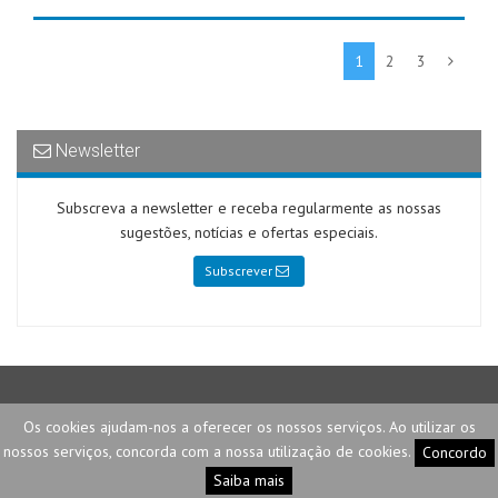
1
2
3
Newsletter
Subscreva a newsletter e receba regularmente as nossas
sugestões, notícias e ofertas especiais.
Subscrever
2026 © Telemax |
Privacidade e Segurança
|
Termos e Condições
Os cookies ajudam-nos a oferecer os nossos serviços. Ao utilizar os
Desenvolvido por
Fastluza
nossos serviços, concorda com a nossa utilização de cookies.
Concordo
Saiba mais