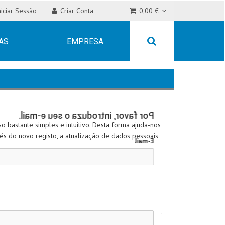
niciar Sessão
Criar Conta
0,00 €
AS
EMPRESA
Por favor, introduza o seu e-mail.
o bastante simples e intuitivo. Desta forma ajuda-nos
vés do novo registo, a atualização de dados pessoais
E-mail
Clique aqui para iniciar sessão.