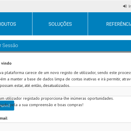
I
ODUTOS
SOLUÇÕES
REFERÊNCI
ar Sessão
 vindo
va plataforma carece de um novo registo de utilizador, sendo este process
ém a manter a base de dados limpa de contas inativas e irá permitir, atra
possam estar, até então, desatualizados.
um utilizador registado proporciona-lhe inúmeras oportunidades.
gado pela a sua compreensão e boas compras!
Enviar
mail