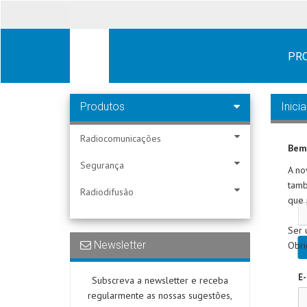
PR
Produtos
Inici
Radiocomunicações
Bem
Segurança
A no
tamb
Radiodifusão
que 
Ser 
Newsletter
Obri
E-
Subscreva a newsletter e receba
regularmente as nossas sugestões,