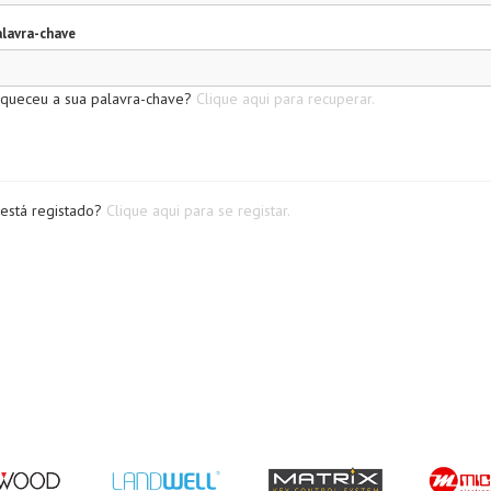
lavra-chave
queceu a sua palavra-chave?
Clique aqui para recuperar.
está registado?
Clique aqui para se registar.