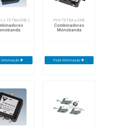
I-2-TETRA-FME-J
PHY-TETRA-x-FME
mbinadores
Combinadores
onobanda
Monobanda
r Informação
Pedir Informação