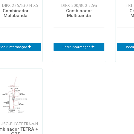
-DIPX 225/330-N XS
DIPX 500/800-2.5G
TRI
Combinador
Combinador
C
Multibanda
Multibanda
M
Pedir Informação
Pedir Informação
Pedi
-ISO-PHY-TETRA-x-N
mbinador TETRA +
GPS