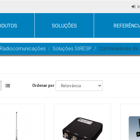
I
ODUTOS
SOLUÇÕES
REFERÊNCI
Radiocomunicações
Soluções SIRESP
Combinadores de 
Ordenar por