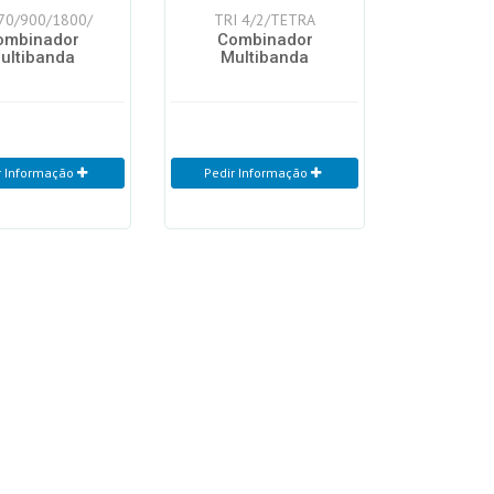
 70/900/1800/
TRI 4/2/TETRA
ombinador
Combinador
ultibanda
Multibanda
r Informação
Pedir Informação