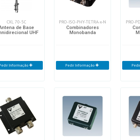
CXL 70-5C
PRO-ISO-PHY-TETRA-x-N
PRO-PD
Antena de Base
Combinadores
Co
nidirecional UHF
Monobanda
M
Pedir Informação
Pedir Informação
Pedi