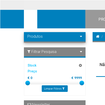
PR
Produtos
Filtrar Pesquisa
Nã
Stock
Preço
€
0
€
9999
Limpar Filtros
Newsletter